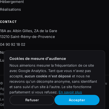
Hébergement
Réalisations
CONTACT
18A av. Albin Gilles, ZA de la Gare
13210 Saint-Rémy-de-Provence
04 90 92 18 02
Nous écrire
Cookies de mesure d'audience
Lun–Ven · 9h-12h / 14h-18h
Nous aimerions mesurer la fréquentation de ce site
avec Google Analytics. Tant que vous n'avez pas
accepté,
aucun cookie n'est déposé
et nous ne
recevons qu'un décompte anonyme, sans identifiant
© 2006–2026 SAS Agence EASY – ELS CONSEIL · Un site du réseau
et sans suivi d'un site à l'autre. Le site fonctionne
Agence Easy
.
parfaitement si vous refusez.
En savoir plus
Instagram
LinkedIn
Facebook
YouTube
Lexique
·
Plan du site
·
Mentions légales
·
Confidentialité
·
Cookies
·
Refuser
Accepter
Gérer les cookies