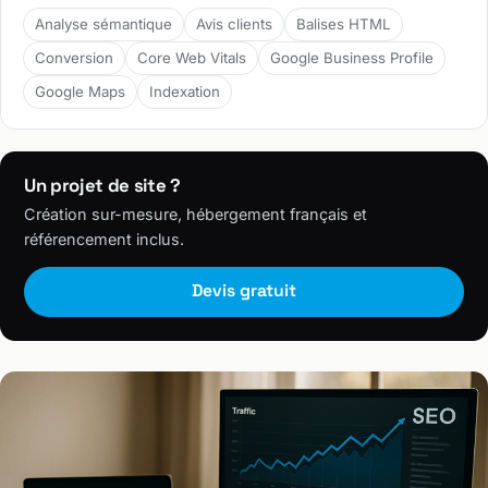
Analyse sémantique
Avis clients
Balises HTML
Conversion
Core Web Vitals
Google Business Profile
Google Maps
Indexation
Un projet de site ?
Création sur-mesure, hébergement français et
référencement inclus.
Devis gratuit