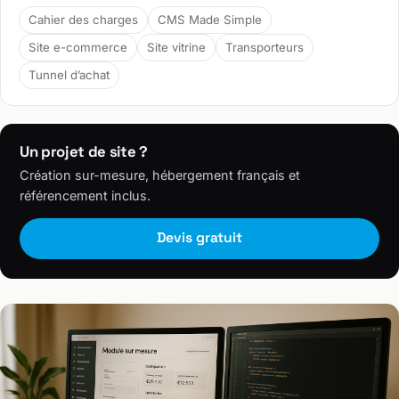
Cahier des charges
CMS Made Simple
Site e-commerce
Site vitrine
Transporteurs
Tunnel d’achat
Un projet de site ?
Création sur-mesure, hébergement français et
référencement inclus.
Devis gratuit