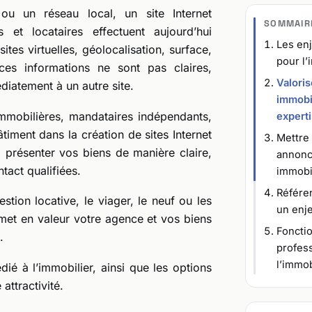
u un réseau local, un site Internet
SOMMAIR
 et locataires effectuent aujourd’hui
Les enj
sites virtuelles, géolocalisation, surface,
pour l’
 ces informations ne sont pas claires,
Valori
édiatement à un autre site.
immobil
obilières, mandataires indépendants,
expert
timent dans la création de sites Internet
Mettre 
 : présenter vos biens de manière claire,
annonc
tact qualifiées.
immobi
Référe
stion locative, le viager, le neuf ou les
un enje
 met en valeur votre agence et vos biens
Fonctio
.
profes
l’immob
ié à l’immobilier, ainsi que les options
attractivité.