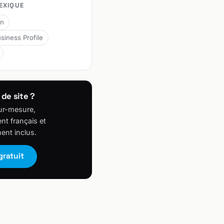
EXIQUE
on
siness Profile
 de site ?
ur-mesure,
t français et
ent inclus.
gratuit