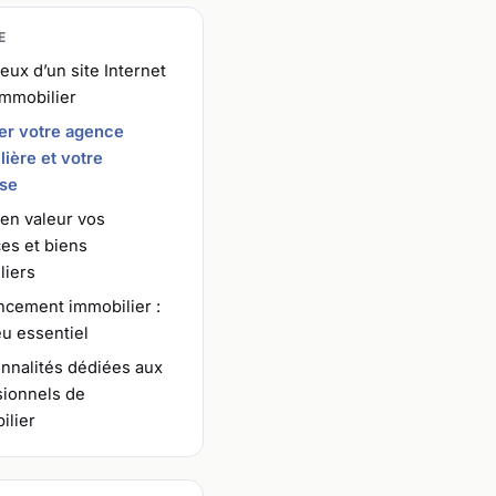
E
eux d’un site Internet
immobilier
ser votre agence
ière et votre
ise
en valeur vos
es et biens
liers
ncement immobilier :
u essentiel
nnalités dédiées aux
sionnels de
ilier