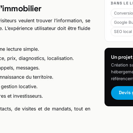
DANS LE L
l’immobilier
Conversi
siteurs veulent trouver l’information, se
Google Bu
. L’expérience utilisateur doit être fluide
SEO local
ne lecture simple.
Un projet
e, prix, diagnostics, localisation.
Création s
appels, messages.
hébergemen
nnaissance du territoire.
référencem
 gestion locative.
Devis 
res et investisseurs.
cts, de visites et de mandats, tout en