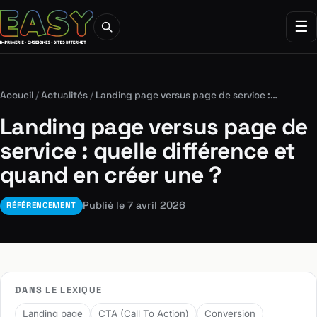
☰
Accueil
/
Actualités
/
Landing page versus page de service :…
Landing page versus page de
service : quelle différence et
quand en créer une ?
Publié le 7 avril 2026
RÉFÉRENCEMENT
DANS LE LEXIQUE
Landing page
CTA (Call To Action)
Conversion