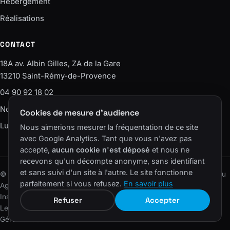
Hébergement
Réalisations
CONTACT
18A av. Albin Gilles, ZA de la Gare
13210 Saint-Rémy-de-Provence
04 90 92 18 02
Nous écrire
Cookies de mesure d'audience
Lun–Ven · 9h-12h / 14h-18h
Nous aimerions mesurer la fréquentation de ce site
avec Google Analytics. Tant que vous n'avez pas
accepté,
aucun cookie n'est déposé
et nous ne
recevons qu'un décompte anonyme, sans identifiant
et sans suivi d'un site à l'autre. Le site fonctionne
© 2006–2026 SAS Agence EASY – ELS CONSEIL · Un site du réseau
parfaitement si vous refusez.
En savoir plus
Agence Easy
.
Instagram
LinkedIn
Facebook
YouTube
Refuser
Accepter
Lexique
·
Plan du site
·
Mentions légales
·
Confidentialité
·
Cookies
·
Gérer les cookies