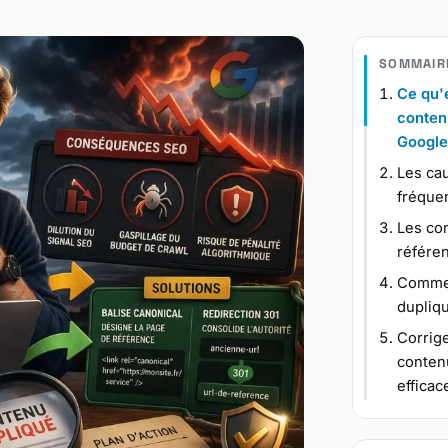
SOMMAIR
Ce qu'e
conten
Google
Les cau
fréque
Les co
référen
Commen
dupliqu
Corrige
conten
effica