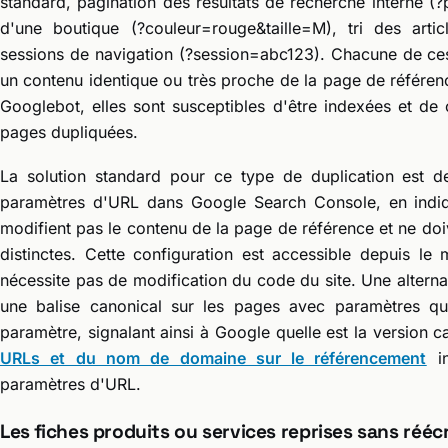
standard, pagination des résultats de recherche interne (
d'une boutique (?couleur=rouge&taille=M), tri des articl
sessions de navigation (?session=abc123). Chacune de c
un contenu identique ou très proche de la page de référenc
Googlebot, elles sont susceptibles d'être indexées et de
pages dupliquées.
La solution standard pour ce type de duplication est d
paramètres d'URL dans Google Search Console, en indi
modifient pas le contenu de la page de référence et ne d
distinctes. Cette configuration est accessible depuis l
nécessite pas de modification du code du site. Une alterna
une balise canonical sur les pages avec paramètres qu
paramètre, signalant ainsi à Google quelle est la version 
URLs et du nom de domaine sur le référencement
in
paramètres d'URL.
Les fiches produits ou services reprises sans rééc