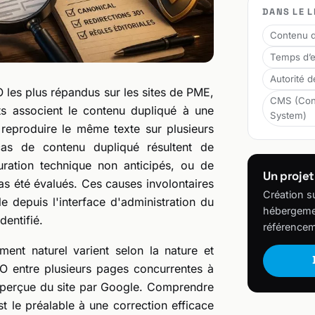
DANS LE L
Contenu d
Temps d’e
Autorité 
 les plus répandus sur les sites de PME,
CMS (Con
ts associent le contenu dupliqué à une
System)
 reproduire le même texte sur plusieurs
 cas de contenu dupliqué résultent de
ation technique non anticipés, ou de
Un projet
pas été évalués. Ces causes involontaires
Création s
le depuis l'interface d'administration du
hébergemen
dentifié.
référencem
ent naturel varient selon la nature et
EO entre plusieurs pages concurrentes à
té perçue du site par Google. Comprendre
 le préalable à une correction efficace