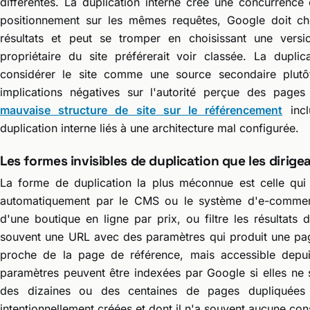
différentes. La duplication interne crée une concurrenc
positionnement sur les mêmes requêtes, Google doit cho
résultats et peut se tromper en choisissant une versi
propriétaire du site préférerait voir classée. La dupl
considérer le site comme une source secondaire plut
implications négatives sur l'autorité perçue des page
mauvaise structure de site sur le référencement
incl
duplication interne liés à une architecture mal configurée.
Les formes invisibles de duplication que les dirig
La forme de duplication la plus méconnue est celle qui
automatiquement par le CMS ou le système d'e-commerce.
d'une boutique en ligne par prix, ou filtre les résultats
souvent une URL avec des paramètres qui produit une page
proche de la page de référence, mais accessible depu
paramètres peuvent être indexées par Google si elles ne 
des dizaines ou des centaines de pages dupliquées 
intentionnellement créées et dont il n'a souvent aucune con