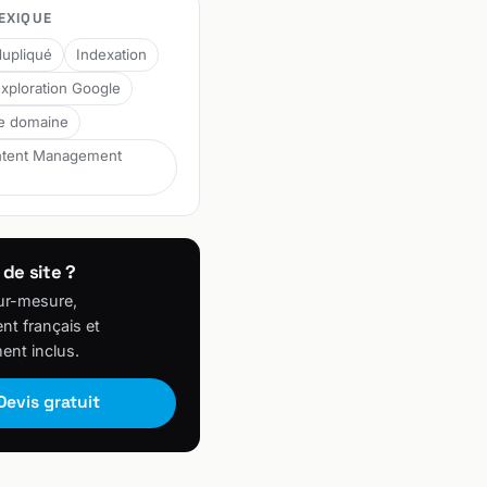
EXIQUE
upliqué
Indexation
xploration Google
de domaine
tent Management
 de site ?
ur-mesure,
t français et
ent inclus.
Devis gratuit