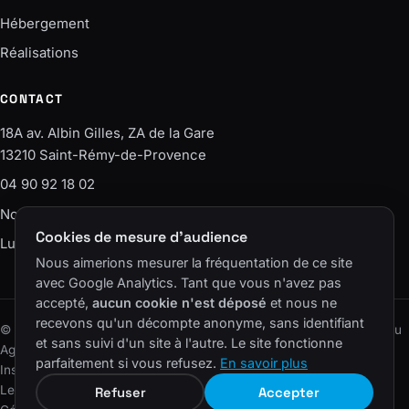
Hébergement
Réalisations
CONTACT
18A av. Albin Gilles, ZA de la Gare
13210 Saint-Rémy-de-Provence
04 90 92 18 02
Nous écrire
Cookies de mesure d'audience
Lun–Ven · 9h-12h / 14h-18h
Nous aimerions mesurer la fréquentation de ce site
avec Google Analytics. Tant que vous n'avez pas
accepté,
aucun cookie n'est déposé
et nous ne
recevons qu'un décompte anonyme, sans identifiant
© 2006–2026 SAS Agence EASY – ELS CONSEIL · Un site du réseau
et sans suivi d'un site à l'autre. Le site fonctionne
Agence Easy
.
parfaitement si vous refusez.
En savoir plus
Instagram
LinkedIn
Facebook
YouTube
Lexique
·
Plan du site
·
Mentions légales
·
Confidentialité
·
Cookies
·
Refuser
Accepter