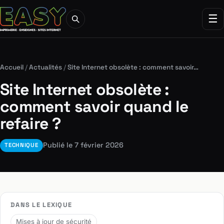
☰
Accueil
/
Actualités
/
Site Internet obsolète : comment savoir…
Site Internet obsolète :
comment savoir quand le
refaire ?
Publié le 7 février 2026
TECHNIQUE
DANS LE LEXIQUE
Mises à jour de sécurité