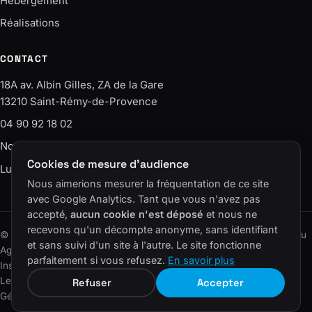
Hébergement
Réalisations
CONTACT
18A av. Albin Gilles, ZA de la Gare
13210 Saint-Rémy-de-Provence
04 90 92 18 02
Nous écrire
Cookies de mesure d'audience
Lun–Ven · 9h-12h / 14h-18h
Nous aimerions mesurer la fréquentation de ce site
avec Google Analytics. Tant que vous n'avez pas
accepté,
aucun cookie n'est déposé
et nous ne
recevons qu'un décompte anonyme, sans identifiant
© 2006–2026 SAS Agence EASY – ELS CONSEIL · Un site du réseau
et sans suivi d'un site à l'autre. Le site fonctionne
Agence Easy
.
parfaitement si vous refusez.
En savoir plus
Instagram
LinkedIn
Facebook
YouTube
Lexique
·
Plan du site
·
Mentions légales
·
Confidentialité
·
Cookies
·
Refuser
Accepter
Gérer les cookies