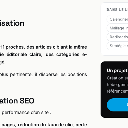
DANS LE L
Calendrier
isation
Maillage i
Redirecti
Stratégie 
 H1 proches
,
des articles ciblant la même
 éditoriale claire
,
des catégories e-
gé
.
Un projet
us pertinente, il disperse les positions
Création s
hébergemen
référencem
ation SEO
a performance d’un site :
s pages
,
réduction du taux de clic
,
perte