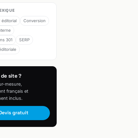
EXIQUE
 éditorial
Conversion
nterne
ons 301
SERP
éditoriale
 de site ?
ur-mesure,
t français et
ent inclus.
Devis gratuit