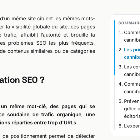
 d’un même site ciblent les mêmes mots-
SOMMAIR
 la visibilité globale du site, ces pages
Commen
afic, affaiblit l’autorité et brouille la
canniba
des problèmes SEO les plus fréquents,
Les pr
e contenus similaires ou de catégories
canniba
Les co
canniba
ation SEO ?
Commen
canniba
Préveni
r un même mot-clé
,
des pages qui se
grâce à
se soudaine de trafic organique
,
une
éditori
ions réparties entre trop d’URLs
.
L’exper
vi de positionnement permet de détecter