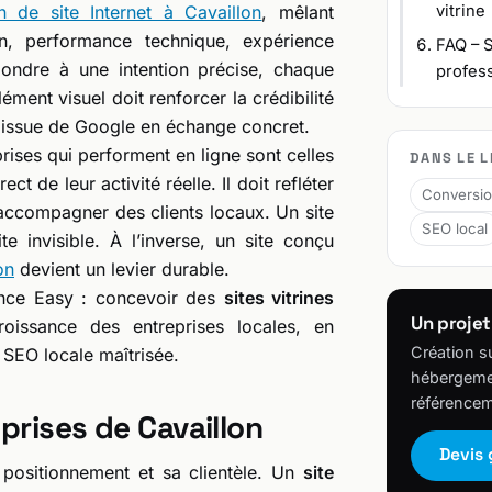
on de site Internet à Cavaillon
, mêlant
vitrine
ion, performance technique, expérience
FAQ – S
ondre à une intention précise, chaque
profess
ment visuel doit renforcer la crédibilité
ite issue de Google en échange concret.
rises qui performent en ligne sont celles
DANS LE L
t de leur activité réelle. Il doit refléter
Conversi
à accompagner des clients locaux. Un site
SEO local
 invisible. À l’inverse, un site conçu
on
devient un levier durable.
gence Easy : concevoir des
sites vitrines
Un projet
oissance des entreprises locales, en
Création s
 SEO locale maîtrisée.
hébergemen
référencem
eprises de Cavaillon
Devis 
positionnement et sa clientèle. Un
site