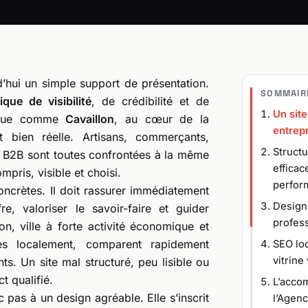
d’hui un simple support de présentation.
SOMMAIR
ique de visibilité
, de crédibilité et de
Un site
mique comme
Cavaillon
, au cœur de la
entrepr
t bien réelle. Artisans, commerçants,
Structu
es B2B sont toutes confrontées à la même
efficac
ompris, visible et choisi.
perfor
concrètes. Il doit rassurer immédiatement
Design, 
fre, valoriser le savoir-faire et guider
profes
lon, ville à forte activité économique et
hes localement, comparent rapidement
SEO loc
vitrine
ts. Un site mal structuré, peu lisible ou
t qualifié.
L’acco
 pas à un design agréable. Elle s’inscrit
l’Agenc