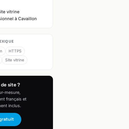
ite vitrine
ionnel à Cavaillon
EXIQUE
on
HTTPS
Site vitrine
 de site ?
ur-mesure,
t français et
ent inclus.
gratuit