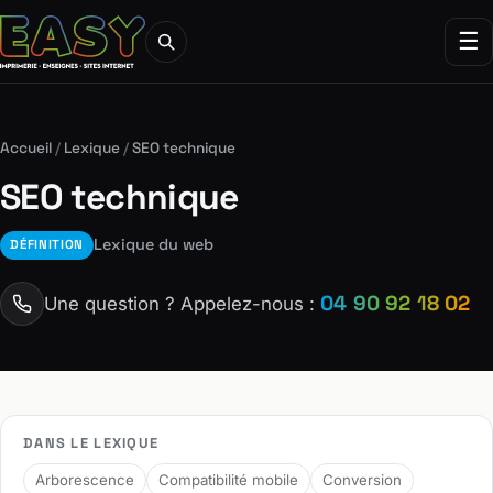
☰
Accueil
/
Lexique
/
SEO technique
SEO technique
Lexique du web
DÉFINITION
04 90 92 18 02
Une question ? Appelez-nous :
DANS LE LEXIQUE
Arborescence
Compatibilité mobile
Conversion