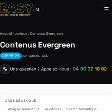
☰
Accueil
/
Lexique
/
Contenus Evergreen
Contenus Evergreen
Lexique du web
DÉFINITION
04 90 92 18 02
Une question ? Appelez-nous :
DANS LE LEXIQUE
Analyse sémantique
Audit SEO
Champ sémantique