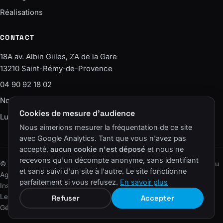
Réalisations
CONTACT
18A av. Albin Gilles, ZA de la Gare
13210 Saint-Rémy-de-Provence
04 90 92 18 02
Nous écrire
Cookies de mesure d'audience
Lun–Ven · 9h-12h / 14h-18h
Nous aimerions mesurer la fréquentation de ce site
avec Google Analytics. Tant que vous n'avez pas
accepté,
aucun cookie n'est déposé
et nous ne
recevons qu'un décompte anonyme, sans identifiant
© 2006–2026 SAS Agence EASY – ELS CONSEIL · Un site du réseau
et sans suivi d'un site à l'autre. Le site fonctionne
Agence Easy
.
parfaitement si vous refusez.
En savoir plus
Instagram
LinkedIn
Facebook
YouTube
Lexique
·
Plan du site
·
Mentions légales
·
Confidentialité
·
Cookies
·
Refuser
Accepter
Gérer les cookies