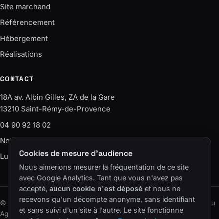
Site marchand
Référencement
Hébergement
Réalisations
CONTACT
18A av. Albin Gilles, ZA de la Gare
13210 Saint-Rémy-de-Provence
04 90 92 18 02
Nous écrire
Cookies de mesure d'audience
Lun–Ven · 9h-12h / 14h-18h
Nous aimerions mesurer la fréquentation de ce site
avec Google Analytics. Tant que vous n'avez pas
accepté,
aucun cookie n'est déposé
et nous ne
recevons qu'un décompte anonyme, sans identifiant
© 2006–2026 SAS Agence EASY – ELS CONSEIL · Un site du réseau
et sans suivi d'un site à l'autre. Le site fonctionne
Agence Easy
.