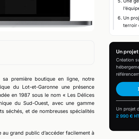
Une ges
l’équip
Un proj
terroir 
Un projet
Création s
hébergemen
référencem
r sa première boutique en ligne, notre
atique du Lot-et-Garonne une présence
Fondée en 1987 sous le nom « Les Délices
onomique du Sud-Ouest, avec une gamme
Un projet 
ets séchés, et de nombreuses spécialités
2 990 € H
re au grand public d’accéder facilement à