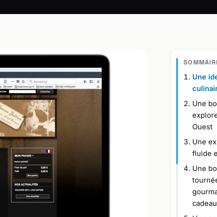
SOMMAIR
Une ide
culinai
Une bo
explore
Ouest
Une exp
fluide 
Une bo
tournée
gourma
cadeau