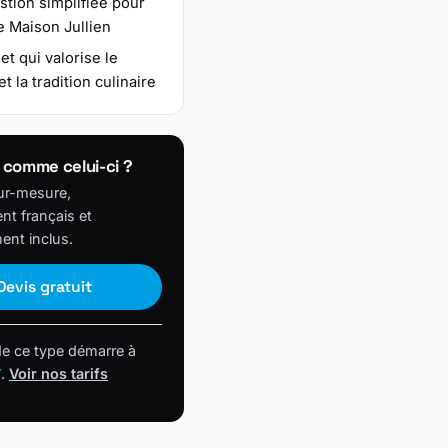
tion simplifiée pour
e Maison Jullien
et qui valorise le
et la tradition culinaire
 comme celui-ci ?
ur-mesure,
t français et
ent inclus.
Devis gratuit
de ce type démarre à
T
.
Voir nos tarifs