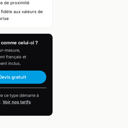
le de proximité
 fidèle aux valeurs de
prise
 comme celui-ci ?
ur-mesure,
t français et
ent inclus.
Devis gratuit
de ce type démarre à
T
.
Voir nos tarifs