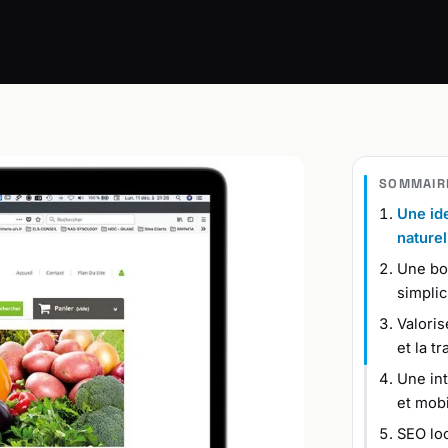
SOMMAIR
Une ide
naturel
Une bo
simplic
Valoris
et la t
Une int
et mobi
SEO loc