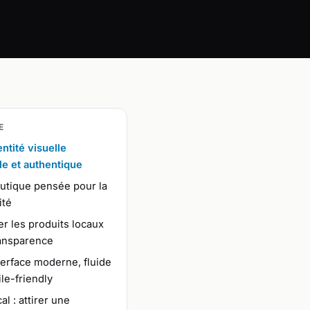
E
ntité visuelle
le et authentique
utique pensée pour la
ité
er les produits locaux
ransparence
erface moderne, fluide
le-friendly
al : attirer une