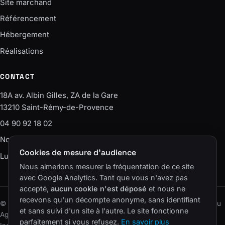
Site marchand
Référencement
Hébergement
Réalisations
CONTACT
18A av. Albin Gilles, ZA de la Gare
13210 Saint-Rémy-de-Provence
04 90 92 18 02
Nous écrire
Cookies de mesure d'audience
Lun–Ven · 9h-12h / 14h-18h
Nous aimerions mesurer la fréquentation de ce site
avec Google Analytics. Tant que vous n'avez pas
accepté,
aucun cookie n'est déposé
et nous ne
recevons qu'un décompte anonyme, sans identifiant
© 2006–2026 SAS Agence EASY – ELS CONSEIL · Un site du réseau
et sans suivi d'un site à l'autre. Le site fonctionne
Agence Easy
.
parfaitement si vous refusez.
En savoir plus